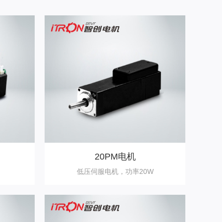
20PM电机
低压伺服电机，功率20W