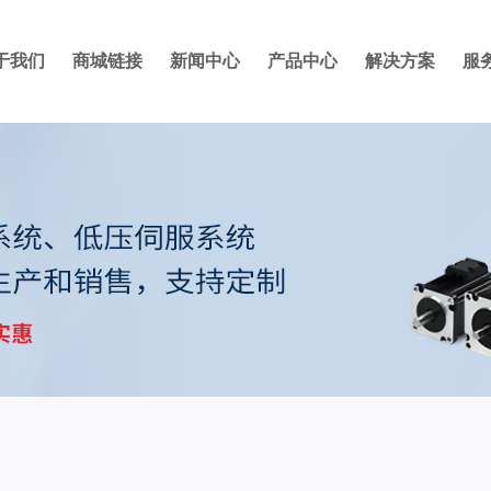
于我们
商城链接
新闻中心
产品中心
解决方案
服