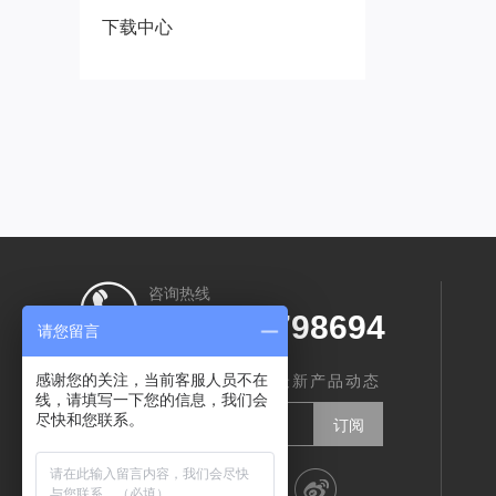
下载中心
咨询热线
0755-27798694
请您留言
订阅我们，实时了解智创最新产品动态
感谢您的关注，当前客服人员不在
线，请填写一下您的信息，我们会
尽快和您联系。
分享到：