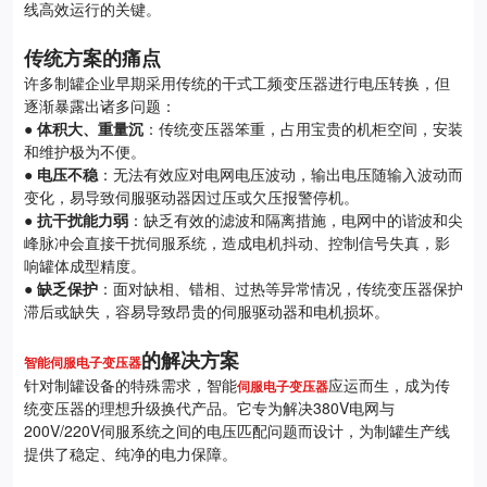
线高效运行的关键。
传统方案的痛点
许多制罐企业早期采用传统的干式工频变压器进行电压转换，但
逐渐暴露出诸多问题：
●
体积大、重量沉
：传统变压器笨重，占用宝贵的机柜空间，安装
和维护极为不便。
●
电压不稳
：无法有效应对电网电压波动，输出电压随输入波动而
变化，易导致伺服驱动器因过压或欠压报警停机。
●
抗干扰能力弱
：缺乏有效的滤波和隔离措施，电网中的谐波和尖
峰脉冲会直接干扰伺服系统，造成电机抖动、控制信号失真，影
响罐体成型精度。
●
缺乏保护
：面对缺相、错相、过热等异常情况，传统变压器保护
滞后或缺失，容易导致昂贵的伺服驱动器和电机损坏。
的解决方案
智能伺服电子变压器
针对制罐设备的特殊需求，智能
应运而生，成为传
伺服电子变压器
统变压器的理想升级换代产品。它专为解决380V电网与
200V/220V伺服系统之间的电压匹配问题而设计，为制罐生产线
提供了稳定、纯净的电力保障。