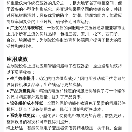
和重量仅为传统变压器的几分之一，极大地节省了电柜空间，便
于设备的小型化和集成化。外壳通常采用坚固的铸铝合金，并经
过环氧树脂灌封，具备优异的防尘、防潮、防腐蚀能力，能适应
制罐车间复杂的工业环境，确保长期可靠运行。
●
广泛的品牌兼容性
：一款优质的伺服电子变压器通常能兼容市面
上几乎所有主流的伺服品牌，包括三菱、安川、松下、西门子、
台达、埃斯顿等，为制罐设备制造商和终端用户提供了极大的灵
活性和便利性。
应用成效
在制罐设备上成功应用智能伺服电子变压器后，企业通常能获得
以下显著收益：
●
生产效率提升
：稳定的电力供应减少了因电压波动或干扰导致的
设备停机和废品率，生产线运行更加流畅。
●
产品质量提高
：精准的电压和稳定的伺服控制确保了每一个罐体
的尺寸精度和外观质量，提升了产品良率。
●
设备维护成本降低
：全面的保护功能有效避免了昂贵的伺服部件
损坏，延长了设备使用寿命，降低了维护和更换成本。
●
系统集成更优
：小型化设计使得电柜布局更加合理，散热更好，
整体设备的档次和可靠性得到提升。
综上所述，智能伺服电子变压器凭借其精准稳压、抗干扰、全面