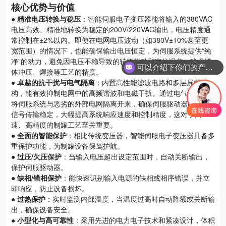
核心优势与价值
●
精准电压转换与稳压
：智能伺服电子变压器能将输入的380VAC
电压高效、精准地转换为稳定的200V/220VAC输出，电压精度通
常控制在±2%以内。即使在电网电压波动（如380V±10%甚至更
宽范围）的情况下，也能确保输出电压恒定，为伺服系统提供“纯
净”的动力，避免因电压不稳导致的转矩抖动和定位误差，确保罐
可以介绍下你们的产品么
体冲压、焊接等工艺的精度。
●
卓越的抗干扰与电气隔离
：内置高性能滤波电路和多层屏蔽结
构，能有效抑制电网中的高频谐波和电磁干扰。通过电气隔离，
将伺服系统与恶劣的外部电网隔离开来，确保伺服驱动器的控制
信号传输稳定，大幅提高系统响应速度和控制精度，这对于高
速、高精度的制罐工艺至关重要。
●
全面的智能保护
：相比传统变压器，智能伺服电子变压器具备多
重保护功能，为制罐设备保驾护航。
●
过压/欠压保护
：当输入电压超出设定范围时，自动关断输出，
保护伺服驱动器。
●
缺相/错相保护
：能快速识别输入电源的缺相或相序错误，并立
即响应，防止设备损坏。
●
过热保护
：实时监测内部温度，当温度过高时自动降额或关断输
出，确保设备安全。
●
小型化与高可靠性
：采用先进的电力电子技术和紧凑设计，体积