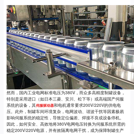
然而，国内工业电网标准电压为380V，而众多高精度制罐设备，
特别是采用进口（如日本三菱、安川、松下等）或高端国产伺服
系统的设备，其
和电机通常要求200V/220V的供电电
伺服驱动器
压。此外，制罐车间环境复杂，电网波动、谐波干扰等因素极易
影响伺服系统的稳定性，导致定位偏差、焊接不良或设备停机。
因此，如何安全、高效地将380V电网电压转换为伺服系统所需的
稳定200V/220V电源，并有效隔离电网干扰，成为保障制罐生产