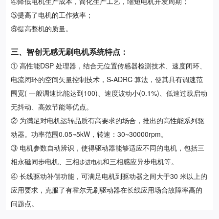
④降低电机生产成本，简化生产工艺，缩短电机开发周期；
⑤提高了电机的工作效率；
⑥提高整机的质量。
三、智创无感无刷电机系统特点：
① 高性能DSP 处理器，结合无位置传感器检测技术、速度闭环、
电流闭环的空间矢量控制技术，S-ADRC 算法，使其具有调速范
围宽( 一般调速比能达到100)、速度波动小(0.1%)、低速过载启动
无抖动、高效节能等优点。
② 为满足对电机运转品质有高要求的场合，推出的高性能系列驱
动器。功率范围0.05~5kW，转速：30~30000rpm。
③ 电机参数自动辨识，使得驱动器能够适应不同的电机，包括三
相永磁同步电机、三相
和三相感应异步电机等。
步进电机
④ 长线驱动补偿功能，可满足电机到驱动器之间大于30 米以上的
应用要求，克服了有霍尔无刷驱动器在长线应用场合故障率高的
问题点。