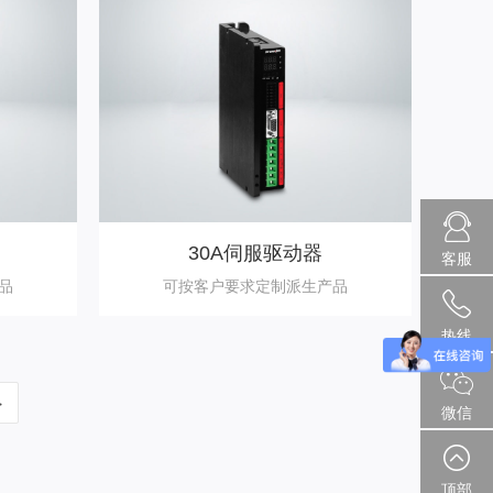
30A伺服驱动器
客服
品
可按客户要求定制派生产品
热线
>
微信
顶部