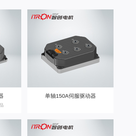
器
单轴150A伺服驱动器
品