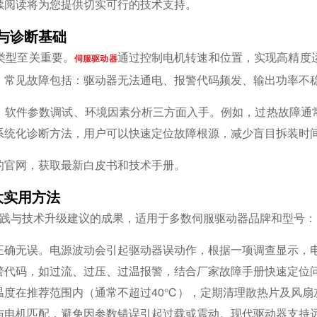
续阅读将为您提供切实可行的技术支持。
与诊断基础
类型至关重要。
通过控制电机转速和位置，实现高精度
伺服驱动器
。常见故障包括：驱动器无法通电、报警代码频发、输出功率不
、软件参数调试、环境因素分析三方面入手。例如，过热故障通
系统化诊断方法，用户可以快速定位故障根源，减少盲目拆装时
的官网，获取最新白皮书和技术手册。
大实用方法
实践与技术升级建议的成果，适用于多数伺服驱动器品牌和型号：
正确无误。电源波动会引起驱动器误动作，根据一项调查显示，电
警代码，如过流、过压、过温报警，结合厂家故障手册快速定位
温度在推荐范围内（通常不超过40℃），定期清理散热片及风扇
与电机匹配，避免因参数错误引起过载或震动。现代驱动器支持