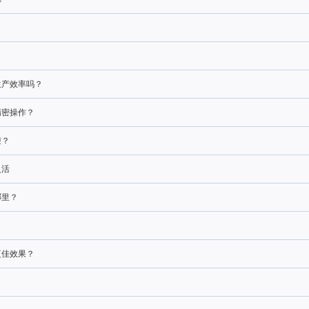
生产效率吗？
精密操作？
迎？
灵活
哪里？
更佳效果？