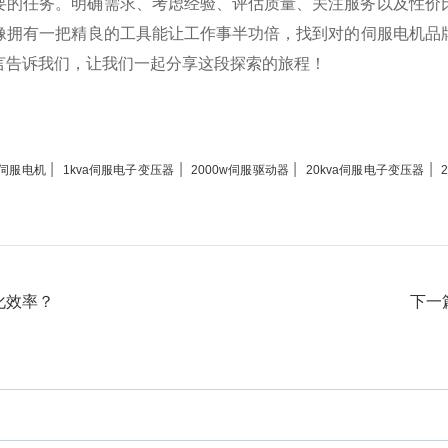
要的任务。明确需求、考虑经验、评估质量、关注服务以及性价
像拥有一把精良的工具能让工作事半功倍，找到对的伺服电机品
言告诉我们，让我们一起分享这段探索的旅程！
|
|
|
|
m伺服电机
1kva伺服电子变压器
2000w伺服驱动器
20kva伺服电子变压器
化效率？
下一