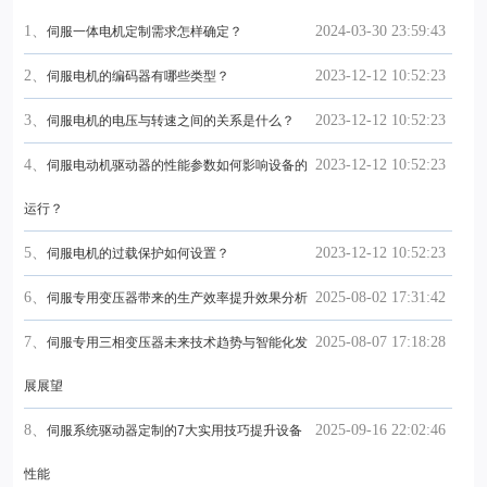
1、
2024-03-30 23:59:43
伺服一体电机定制需求怎样确定？
2、
2023-12-12 10:52:23
伺服电机的编码器有哪些类型？
3、
2023-12-12 10:52:23
伺服电机的电压与转速之间的关系是什么？
4、
2023-12-12 10:52:23
伺服电动机驱动器的性能参数如何影响设备的
运行？
5、
2023-12-12 10:52:23
伺服电机的过载保护如何设置？
6、
2025-08-02 17:31:42
伺服专用变压器带来的生产效率提升效果分析
7、
2025-08-07 17:18:28
伺服专用三相变压器未来技术趋势与智能化发
展展望
8、
2025-09-16 22:02:46
伺服系统驱动器定制的7大实用技巧提升设备
性能