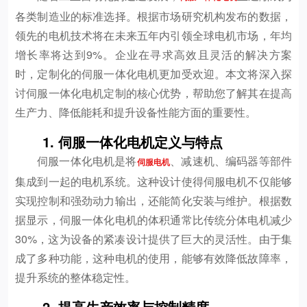
各类制造业的标准选择。根据市场研究机构发布的数据，
领先的电机技术将在未来五年内引领全球电机市场，年均
增长率将达到9%。企业在寻求高效且灵活的解决方案
时，定制化的伺服一体化电机更加受欢迎。本文将深入探
讨伺服一体化电机定制的核心优势，帮助您了解其在提高
生产力、降低能耗和提升设备性能方面的重要性。
1. 伺服一体化电机定义与特点
伺服一体化电机是将
、减速机、编码器等部件
伺服电机
集成到一起的电机系统。这种设计使得伺服电机不仅能够
实现控制和强劲动力输出，还能简化安装与维护。根据数
据显示，伺服一体化电机的体积通常比传统分体电机减少
30%，这为设备的紧凑设计提供了巨大的灵活性。由于集
成了多种功能，这种电机的使用，能够有效降低故障率，
提升系统的整体稳定性。
2. 提高生产效率与控制精度