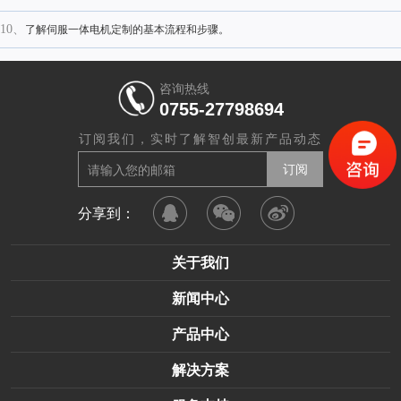
10、
了解伺服一体电机定制的基本流程和步骤。
咨询热线
0755-27798694
订阅我们，实时了解智创最新产品动态
分享到：
关于我们
新闻中心
产品中心
解决方案