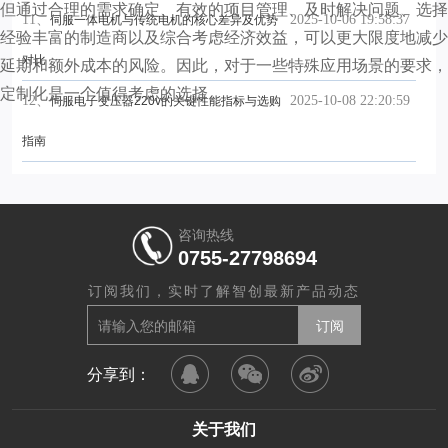
但通过合理的需求确定、有效的项目管理、及时解决问题、选择
11、
2025-10-06 19:58:37
伺服一体电机与传统电机的核心差异及优势
经验丰富的制造商以及综合考虑经济效益，可以更大限度地减少
延期和额外成本的风险。因此，对于一些特殊应用场景的要求，
对比
定制化是一个值得考虑的选择。
12、
2025-10-08 22:20:59
伺服电子变压器220v的关键性能指标与选购
指南
咨询热线
0755-27798694
订阅我们，实时了解智创最新产品动态
分享到：
关于我们