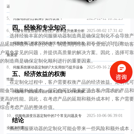
运行？
5、
2023-12-12 10:52:23
伺服电机的过载保护如何设置？
四、经验和专业知识
6、
2025-08-02 17:31:42
伺服专用变压器带来的生产效率提升效果分析
选择经验丰富的伺服驱动器制造商是确保定制化不会导致产
品延期和额外成本的关键。制造商的经验和专业知识可以帮助客
7、
2025-08-07 17:18:28
伺服专用三相变压器未来技术趋势与智能化发
户避免常见的问题，并提供高质量的解决方案。因此，选择可靠
展展望
的制造商是确保定制化顺利进行的重要因素。
8、
2025-09-16 22:02:46
伺服系统驱动器定制的7大实用技巧提升设备
五、经济效益的权衡
性能
在定制化过程中，客户需要权衡产品的经济效益。定制化可
能会导致额外的成本，但它也可以带来更适合客户需求的产品和
9、
2025-09-16 14:46:49
伺服电子智能变压器的基本原理与工作机制解
更高的性能。因此，在考虑产品的延期和额外成本时，客户需要
析
综合考虑产品的整体价值。
10、
2025-10-06 06:39:01
伺服电源变压器定制中的7个常见问题及专
结论
虽然伺服驱动器的定制化可能会带来一些风险和额外成本，
业解决方案