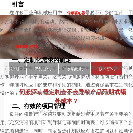
引言
English
在许多工业和机械应用中，
是必不可少的组件，
伺服驱动器
于控制和驱动电机的运动。然而，由于每个应用的特殊要求不
同，通常需要对伺服驱动器进行定制，以适应各种应用场景。然
而，许多人担心定制化会导致产品的延期和额外成本。本文将深
入分析
是否会对产品的交付时间和成本产生影响。
伺服驱动器定制
一、定制化需求的确定
在开始定制化过程之前，确定清楚定制需求对于避免产品延
公司新闻
产品资讯
市场活动
技术资讯
期和额外成本非常重要。这需要与伺服驱动器制造商进行密切合
作，详细讨论应用的要求和预期的功能。通过确保需求在定制化
伺服驱动器定制会不会导致产品延期或额
设计的早期阶段得到明确，可以减少后期的变更和修改。
外成本？
二、有效的项目管理
2024-05-16
1309
次
良好的项目管理在伺服驱动器定制过程中起着至关重要的作
用。定义清晰的项目计划并制定详细的时间表，可以确保各个步
骤的顺利进行。同时，制定备选计划以应对潜在的问题和延期情