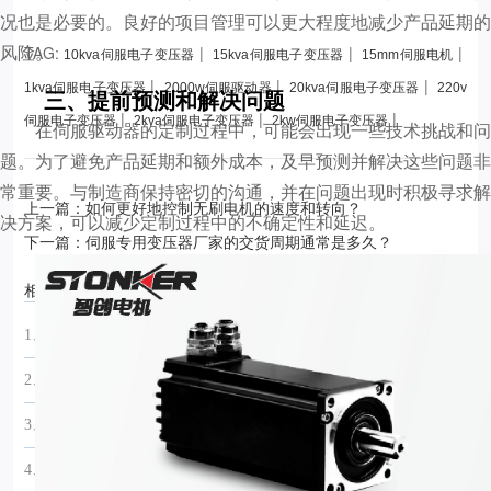
况也是必要的。良好的项目管理可以更大程度地减少产品延期的
风险。
TAG:
|
|
|
10kva伺服电子变压器
15kva伺服电子变压器
15mm伺服电机
|
|
|
1kva伺服电子变压器
2000w伺服驱动器
20kva伺服电子变压器
220v
三、提前预测和解决问题
|
|
|
伺服电子变压器
2kva伺服电子变压器
2kw伺服电子变压器
在伺服驱动器的定制过程中，可能会出现一些技术挑战和问
题。为了避免产品延期和额外成本，及早预测并解决这些问题非
常重要。与制造商保持密切的沟通，并在问题出现时积极寻求解
上一篇：如何更好地控制无刷电机的速度和转向？
决方案，可以减少定制过程中的不确定性和延迟。
下一篇：伺服专用变压器厂家的交货周期通常是多久？
相关资讯：
1、
2024-03-30 23:59:43
伺服一体电机定制需求怎样确定？
2、
2023-12-12 10:52:23
伺服电机的编码器有哪些类型？
3、
2023-12-12 10:52:23
伺服电机的电压与转速之间的关系是什么？
4、
2023-12-12 10:52:23
伺服电动机驱动器的性能参数如何影响设备的