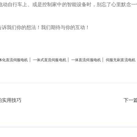
电动自行车上、或是控制家中的智能设备时，别忘了心里默念一句
告诉我们你的想法！我们期待与你的互动！
|
|
|
体化直流伺服电机
一体式直流伺服电机
一体直流伺服电机
伺服无刷直流电机
的实用技巧
下一